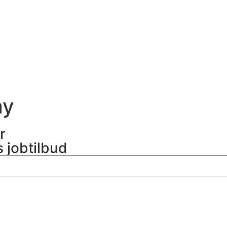
ny
r
s jobtilbud