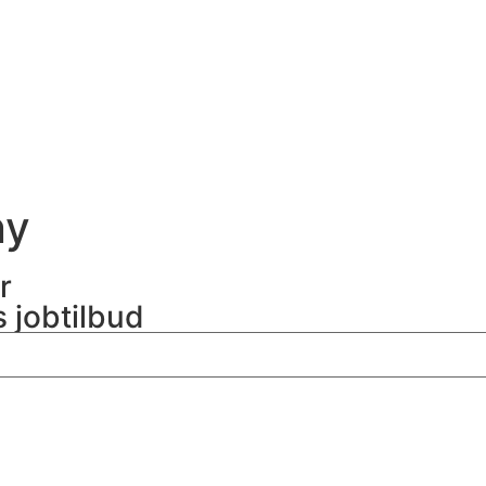
ny
r
s jobtilbud