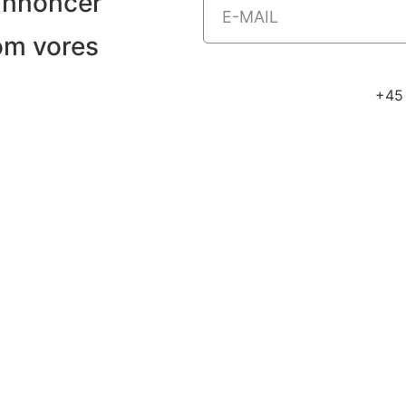
annoncer
 om vores
+45